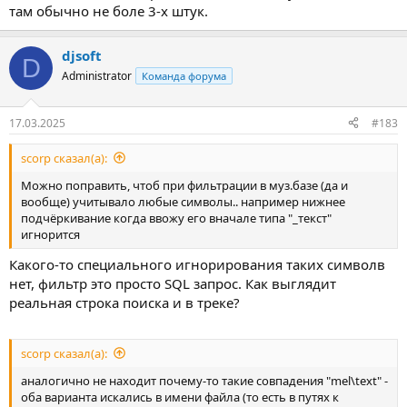
там обычно не боле 3-х штук.
djsoft
D
Administrator
Команда форума
17.03.2025
#183
scorp сказал(а):
Можно поправить, чтоб при фильтрации в муз.базе (да и
вообще) учитывало любые символы.. например нижнее
подчёркивание когда ввожу его вначале типа "_текст"
игнорится
Какого-то специального игнорирования таких символв
нет, фильтр это просто SQL запрос. Как выглядит
реальная строка поиска и в треке?
scorp сказал(а):
аналогично не находит почему-то такие совпадения "mel\text" -
оба варианта искались в имени файла (то есть в путях к