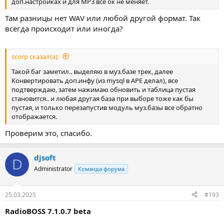
доп.настройках и для MP3 все ок не меняет.
Там разницы нет WAV или любой другой формат. Так
всегда происходит или иногда?
scorp сказал(а):
Такой баг заметил.. выделяю в муз.базе трек, далее
Конвертировать доп.инфу (из mysql в APE делал), все
подтверждаю, затем нажимаю обновить и таблица пустая
становится.. и любая другая база при выборе тоже как бы
пустая, и только перезапустив модуль муз.базы все обратно
отображается.
Проверим это, спасибо.
djsoft
D
Administrator
Команда форума
25.03.2025
#193
RadioBOSS 7.1.0.7 beta