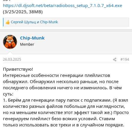
https://dl.djsoft.net/beta/radioboss_setup_7.1.0.7_x64.exe
(3/25/2025, 38MB)
Сергей Шульц
и
Chip-Munk
Р
е
а
Chip-Munk
к
ц
Member
и
и
:
26.03.2025
#194
Приветствую!
Интересные особенности генерации плейлистов
обнаружил. Обнаружил несколько раньше, но после
последнего обновления ничего не изменилось. В чём
суть:
1. Берём для генерации пару папок с подпапками. (Я взял
количество разных файлов побольше для наглядности,
но на меньшем количестве этот эффект такой же.) Просто
генерируем плейлист безо всяких условий. Ставим
только использовать все треки и в случайном порядке.