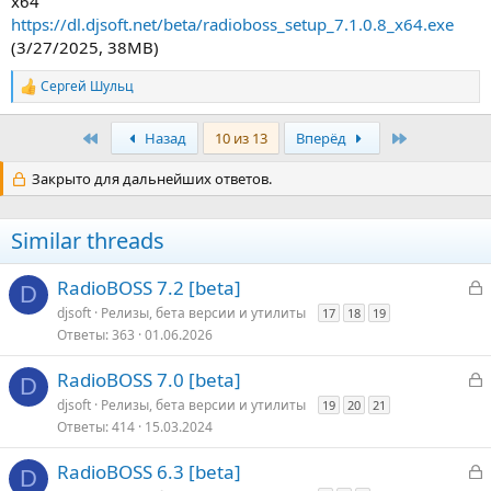
x64
https://dl.djsoft.net/beta/radioboss_setup_7.1.0.8_x64.exe
(3/27/2025, 38MB)
Сергей Шульц
Р
е
а
Первый
Последняя
Назад
10 из 13
Вперёд
к
ц
Закрыто для дальнейших ответов.
и
и
:
Similar threads
З
RadioBOSS 7.2 [beta]
D
а
djsoft
Релизы, бета версии и утилиты
17
18
19
к
Ответы
363
01.06.2026
р
З
RadioBOSS 7.0 [beta]
D
т
а
djsoft
Релизы, бета версии и утилиты
19
20
21
о
к
Ответы
414
15.03.2024
р
З
RadioBOSS 6.3 [beta]
D