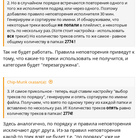
2. Но в случайном порядке встречаются повторения одного и
того же исполнителя подряд или через одного. Поэтому
добавляю правило неповторения исполнителя 30 мин.
Генерируем и сортируем по имени. И обнаруживаем, что
некоторые треки вообще
не попали
в плейлист, а некоторые
есть по нескольку раз. (Хотя стоит настройка - использовать
все
треки!) Но количество треков опять то же самое - равное
общему количеству в папках
2774 !
Так не будет работать. Правила неповторения приведут к
тому, что какие-то треки использовать не получится, и
категория будет "перезагружена".
Chip-Munk сказал(а):
3. И самое прикольное - теперь ещё ставим настройку "выбор
треков по порядку", генерируем и опять сортируем по имени
файла. Получаем, что взято по одному треку из каждой папки и
вставлено по нескольку раз. И! Количество треков
опять
равно
количеству треков в папках!
2774!
Здесь аналогично, по порядку и правила неповторения
исключают друг друга. Из-за правил неповторения
какой-то трек взят не будет т.е. "по порядку" уже не