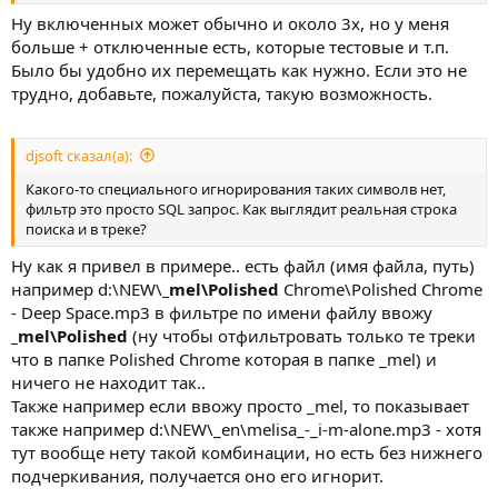
Ну включенных может обычно и около 3х, но у меня
больше + отключенные есть, которые тестовые и т.п.
Было бы удобно их перемещать как нужно. Если это не
трудно, добавьте, пожалуйста, такую возможность.
djsoft сказал(а):
Какого-то специального игнорирования таких символв нет,
фильтр это просто SQL запрос. Как выглядит реальная строка
поиска и в треке?
Ну как я привел в примере.. есть файл (имя файла, путь)
например d:\NEW\
_mel\Polished
Chrome\Polished Chrome
- Deep Space.mp3 в фильтре по имени файлу ввожу
_mel\Polished
(ну чтобы отфильтровать только те треки
что в папке Polished Chrome которая в папке _mel) и
ничего не находит так..
Также например если ввожу просто _mel, то показывает
также например d:\NEW\_en\melisa_-_i-m-alone.mp3 - хотя
тут вообще нету такой комбинации, но есть без нижнего
подчеркивания, получается оно его игнорит.