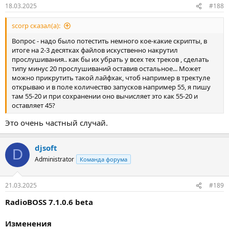
18.03.2025
#188
scorp сказал(а):
Вопрос - надо было потестить немного кое-какие скрипты, в
итоге на 2-3 десятках файлов искуственно накрутил
прослушивания.. как бы их убрать у всех тех треков , сделать
типу минус 20 прослушиваний оставив остальное... Может
можно прикрутить такой лайфхак, чтоб например в тректуле
открываю и в поле количество запусков например 55, я пишу
там 55-20 и при сохранении оно вычисляет это как 55-20 и
оставляет 45?
Это очень частный случай.
djsoft
D
Administrator
Команда форума
21.03.2025
#189
RadioBOSS 7.1.0.6 beta
Изменения