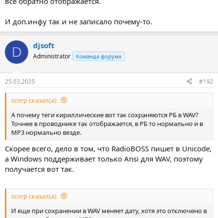
все обратно отображается.
И доп.инфу так и не записало почему-то.
djsoft
D
Administrator
Команда форума
25.03.2025
#192
scorp сказал(а):
А почему теги кириллические вот так сохраняются РБ в WAV?
Точнее в проводнике так отображается, в РБ то нормально и в
МР3 нормально везде.
Скорее всего, дело в том, что RadioBOSS пишет в Unicode,
а Windows поддерживает только Ansi для WAV, поэтому
получается вот так.
scorp сказал(а):
И еще при сохранении в WAV меняет дату, хотя это отключено в