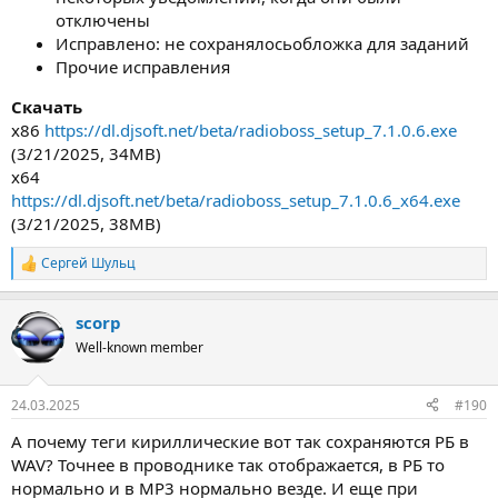
отключены
Исправлено: не сохранялосьобложка для заданий
Прочие исправления
Скачать
x86
https://dl.djsoft.net/beta/radioboss_setup_7.1.0.6.exe
(3/21/2025, 34MB)
x64
https://dl.djsoft.net/beta/radioboss_setup_7.1.0.6_x64.exe
(3/21/2025, 38MB)
Сергей Шульц
Р
е
а
scorp
к
ц
Well-known member
и
и
:
24.03.2025
#190
А почему теги кириллические вот так сохраняются РБ в
WAV? Точнее в проводнике так отображается, в РБ то
нормально и в МР3 нормально везде. И еще при