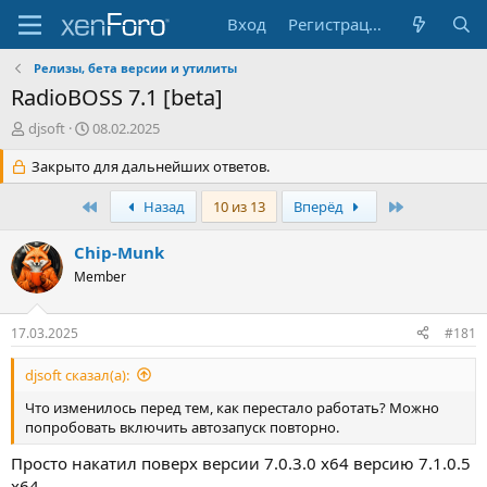
Вход
Регистрация
Релизы, бета версии и утилиты
RadioBOSS 7.1 [beta]
А
Д
djsoft
08.02.2025
в
а
т
Закрыто для дальнейших ответов.
т
о
а
р
н
Первый
Последняя
Назад
10 из 13
Вперёд
т
а
е
ч
Chip-Munk
м
а
Member
ы
л
а
17.03.2025
#181
djsoft сказал(а):
Что изменилось перед тем, как перестало работать? Можно
попробовать включить автозапуск повторно.
Просто накатил поверх версии 7.0.3.0 х64 версию 7.1.0.5
х64