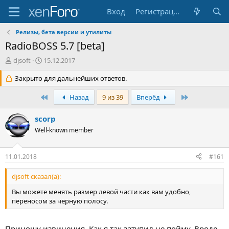
Вход
Регистрация
Релизы, бета версии и утилиты
RadioBOSS 5.7 [beta]
А
Д
djsoft
15.12.2017
в
а
т
Закрыто для дальнейших ответов.
т
о
а
р
н
Первый
Последняя
Назад
9 из 39
Вперёд
т
а
е
ч
scorp
м
а
Well-known member
ы
л
а
11.01.2018
#161
djsoft сказал(а):
Вы можете менять размер левой части как вам удобно,
переносом за черную полосу.
Приношу извинения. Как я так затупил не пойму. Вроде