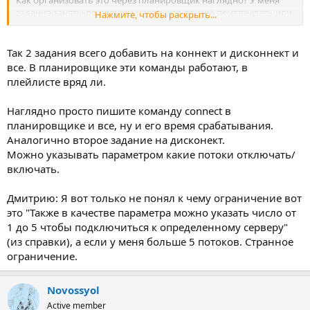
Как организовать это через планировщик наглядно? У меня
задания заняты по ровным часам, что-то ещё привязывать или
Нажмите, чтобы раскрыть...
можно внутри миниплейлиста эту команду активировать, не
хотелось бы связываться с заданиями...
Так 2 задания всего добавить на коннект и дисконнект и
все. В планировщике эти команды работают, в
плейлисте вряд ли.
Наглядно просто пишите команду connect в
планировщике и все, ну и его время срабатывания.
Аналогично второе задание на дисконект.
Можно указывать параметром какие потоки отключать/
включать.
Дмитрию: Я вот только не понял к чему ограничение вот
это "Также в качестве параметра можно указать число от
1 до 5 чтобы подключиться к определенному серверу"
(из справки), а если у меня больше 5 потоков. Странное
ограничение.
Novossyol
Active member