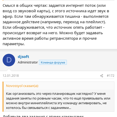
Смысл в общих чертах: задается интернет поток (или
вход со звуковой карты), с этого источника идет звук в
эфир. Если там обнаруживается тишина - выполняется
заданное действие (например, переход на плейлист).
Если обнаруживается, что источник опять работает -
происходит возврат на него. Можно будет задавать
активное время работы ретранслятора и прочие
параметры.
djsoft
D
Administrator
Команда форума
12.01.2018
#172
Novossyol сказал(а):
Как организовать это через планировщик наглядно? У меня
задания заняты по ровным часам, что-то ещё привязывать или
можно внутри миниплейлиста эту команду активировать, не
хотелось бы связываться с заданиями...
Добавьте два задания с этими командами