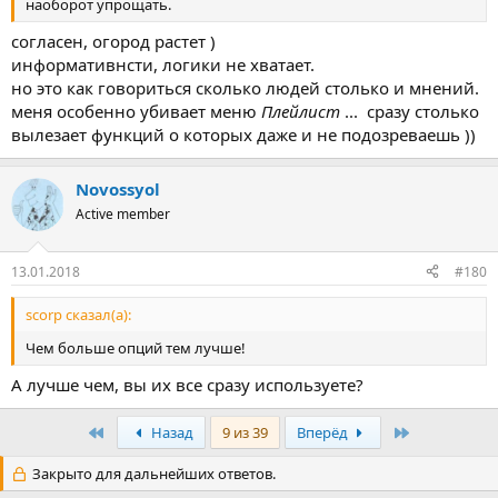
наоборот упрощать.
согласен, огород растет )
информативнсти, логики не хватает.
но это как говориться сколько людей столько и мнений.
меня особенно убивает меню
Плейлист
... сразу столько
вылезает функций о которых даже и не подозреваешь ))
Novossyol
Active member
13.01.2018
#180
scorp сказал(а):
Чем больше опций тем лучше!
А лучше чем, вы их все сразу используете?
Первый
Последняя
Назад
9 из 39
Вперёд
Закрыто для дальнейших ответов.