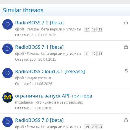
Similar threads
З
RadioBOSS 7.2 [beta]
D
а
djsoft
Релизы, бета версии и утилиты
17
18
19
к
Ответы
363
01.06.2026
р
З
RadioBOSS 7.1 [beta]
D
т
а
djsoft
Релизы, бета версии и утилиты
11
12
13
о
к
Ответы
250
30.04.2025
р
З
RadioBOSS Cloud 3.1 [release]
D
т
а
djsoft
Радио хостинг
о
к
Ответы
2
11.06.2026
р
е
ограничить запуск API-триггера
п
mixadance
Что нужно в новых версияx
л
Ответы
8
13.02.2026
е
З
RadioBOSS 7.0 [beta]
D
о
а
djsoft
Релизы, бета версии и утилиты
19
20
21