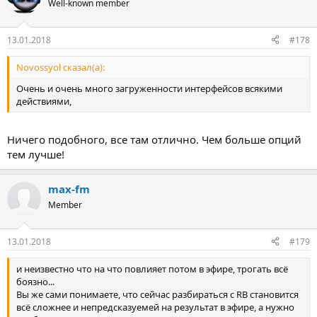
Well-known member
13.01.2018
#178
Novossyol сказал(а):
Очень и очень много загруженности интерфейсов всякими
действиями,
Ничего подобного, все там отлично. Чем больше опций
тем лучше!
max-fm
Member
13.01.2018
#179
и неизвестно что на что повлияет потом в эфире, трогать всё
боязно...
Вы же сами понимаете, что сейчас разбираться с RB становится
всё сложнее и непредсказуемей на результат в эфире, а нужно