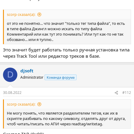
scorp сказал(а):
от это не понятно... что значит "только тег типа файла", то есть
в типе файла Джингл можно искать по типу файла
Комментарий или как тут это понимать? Или тут как-то не так
обозвано... или я туплю..
Это значит будет работать только ручная установка типа
через Track Tool или редактор треков в базе.
djsoft
D
Administrator
Команда форума
30.08.2022
#112
scorp сказал(а):
Не могу понять, что является разделителем тегов, как их в
скрипте разбивать по какому символу, отделять друг от друга,
чтоб читать/писать по АПИ через readtag/writetag.
Символ TAB (0x09).