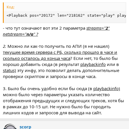
Код:
<Playback pos="20172" len="218162" state="play" playl
- что тут означают вот эти 2 параметра
streams="
2
"
netstream="
n/a
" ?
2.
Можно ли как-то получить по АПИ (я не нашел)
текущее время сервера с РБ, сколько прошло в часе и
сколько осталось до конца часа
? Если нет, то было бы
хорошо добавить сюда (в результат
playbackinfo
или в
status)
эту инфу, это позволит делать дополнительные
проверки скриптом и запросы в конце часа.
3. Было бы очень удобно если бы сюда (в
playbackinfo)
можно было через параметры указать количество
отображения предыдущих и следующих треков, хотя бы
в рамках до 10-15 шт. Не нужно было бы городить
лишних кодов и запросов для вывода на сайт.
scorp