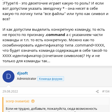
:FType16 - это двоеточие играет какую-то роль? И если
вот допустим указать звездочку * - она несет в себе
какую-то логику типа "все файлы" или тупо как символ и
все?
И как допустим выделить конкретную команду, то есть
не просто по признаку
.command
а с указанием части
команды и т.п. то есть конкретную. Можно как-то
скомбинировать идентификатор типа .command+XXXX,
что будет означать команда содержащая в себе такой-то
XXXX идентификатор (сочетание символов)? Ну и не
только для команды так...
djsoft
D
Administrator
Команда форума
29.08.2022
#104
scorp сказал(а):
Если не трудно, добавьте, пожалуйста, сюда возможность