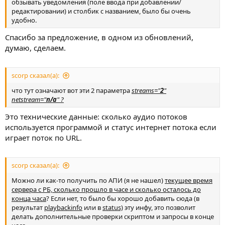
обзывать уведомления (поле ввода при добавлении/
редактировании) и столбик с названием, было бы очень
удобно.
Спасибо за предложение, в одном из обновлений,
думаю, сделаем.
scorp сказал(а):
что тут означают вот эти 2 параметра
streams="
2
"
netstream="
n/a
" ?
Это технические данные: сколько аудио потоков
используется программой и статус интернет потока если
играет поток по URL.
scorp сказал(а):
Можно ли как-то получить по АПИ (я не нашел)
текущее время
сервера с РБ, сколько прошло в часе и сколько осталось до
конца часа
? Если нет, то было бы хорошо добавить сюда (в
результат
playbackinfo
или в
status)
эту инфу, это позволит
делать дополнительные проверки скриптом и запросы в конце