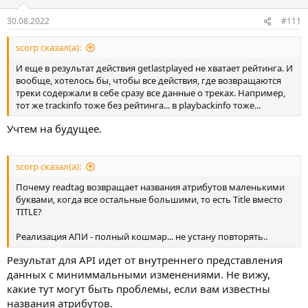
30.08.2022
#111
scorp сказал(а):
И еще в результат действия getlastplayed не хватает рейтинга. И
вообще, хотелось бы, чтобы все действия, где возвращаются
треки содержали в себе сразу все данные о треках. Например,
тот же trackinfo тоже без рейтинга... в playbackinfo тоже...
Учтем на будущее.
scorp сказал(а):
Почему readtag возвращает названия атрибутов маленькими
буквами, когда все остальные большими, то есть Title вместо
TITLE?
Реализация АПИ - полный кошмар... не устану повторять..
Результат для API идет от внутреннего представления
данных с миниммальными изменениями. Не вижу,
какие тут могут быть проблемы, если вам известны
названия атрибутов.