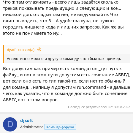
Что ж там отлаживать - всего лишь задаётся сколько
треков показывать предыдущих и следующих и все...
никакой доп. отладки там нет, не выдумывайте. Что
один выводить, что 5... А удобства куча, не нужно
городить лишнего кода и лишних запросов. Как же вы
этого не понимаете то ну...
djsoft сказал(а):
Аналогично можно и другую команду, стоп был как пример.
Вот допустим как пример есть команда run _тут путь к
файлу_ и вот в этом пути допустим есть сочетание АБВГД,
вот если оно есть то тип такой-то, если нет то обычный
для команд... напишу я допустим run.command - а дальше
чего, как указать, что в команде должно быть сочетание
АБВГД вот в этом вопрос.
Последнее редактирование:
30.08.2022
djsoft
D
Administrator
Команда форума