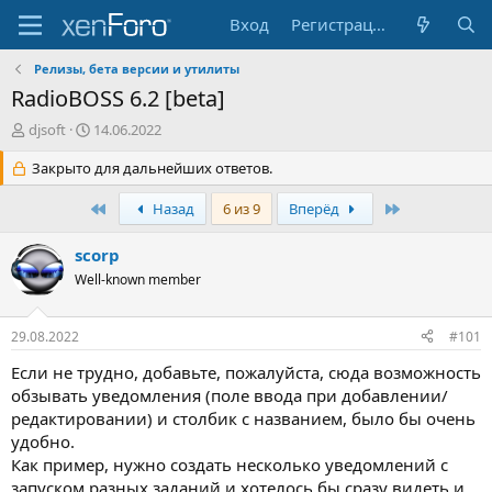
Вход
Регистрация
Релизы, бета версии и утилиты
RadioBOSS 6.2 [beta]
А
Д
djsoft
14.06.2022
в
а
т
Закрыто для дальнейших ответов.
т
о
а
р
н
Первый
Последняя
Назад
6 из 9
Вперёд
т
а
е
ч
scorp
м
а
Well-known member
ы
л
а
29.08.2022
#101
Если не трудно, добавьте, пожалуйста, сюда возможность
обзывать уведомления (поле ввода при добавлении/
редактировании) и столбик с названием, было бы очень
удобно.
Как пример, нужно создать несколько уведомлений с
запуском разных заданий и хотелось бы сразу видеть и