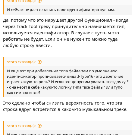
scorp сказал(а):
И сейчас не дает оставить поле идентификатора пустым.
Да, потому что это нарушает другой функционал - когда
через Track Tool треку принудительно назначается тип,
используется идентификатор. В случае с пустым это
работать не будет. Если он не нужен то можно туда
любую строку ввести.
scorp сказал(а):
И еще вот при добавлении типа файла там по умолчанию
идентификатор прописывается вида :FType16 - это двоеточие
играет какую-то роль? И если вот допустим указать звездочку *
- она несет в себе какую-то логику типа "все файлы" или тупо
как символ и все?
Это сделано чтобы снизить вероятность того, что эта
строка вдруг встретится в каком-то музыкальном треке.
scorp сказал(а):
И как допустим выделить конкретную команду, то есть не