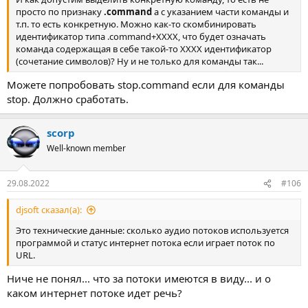
просто по признаку
.command
а с указанием части команды и
т.п. то есть конкретную. Можно как-то скомбинировать
идентификатор типа .command+XXXX, что будет означать
команда содержащая в себе такой-то XXXX идентификатор
(сочетание символов)? Ну и не только для команды так...
Можете попробовать stop.command если для команды
stop. Должно сработать.
scorp
Well-known member
29.08.2022
#106
djsoft сказал(а):
Это технические данные: сколько аудио потоков используется
программой и статус интернет потока если играет поток по
URL.
Ниче не понял... что за потоки имеются в виду... и о
каком интернет потоке идет речь?