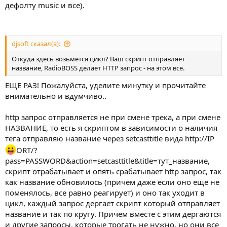
дефолту music и все).
djsoft сказал(а):
Откуда здесь возьмется цикл? Ваш скрипт отправляет
название, RadioBOSS делает HTTP запрос - на этом все.
ЕЩЕ РАЗ! Пожалуйста, уделите минутку и прочитайте
внимательно и вдумчиво..
http запрос отправляется не при смене трека, а при смене
НАЗВАНИЕ, то есть я скриптом в зависимости о наличия
тега отправляю название через setcasttitle вида http://IP
ORT/?
pass=PASSWORD&action=setcasttitle&title=тут_название,
скрипт отрабатывает и опять срабатывает http запрос, так
как название обновилось (причем даже если оно еще не
поменялось, все равно реагирует) и оно так уходит в
цикл, каждый запрос дергает скрипт который отправляет
название и так по кругу. Причем вместе с этим дергаются
и другие запросы, которые трогать не нужно, но они все