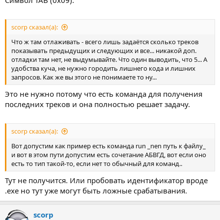
scorp сказал(а):
Что ж там отлаживать - всего лишь задаётся сколько треков
показывать предыдущих и следующих и все... никакой доп.
отладки там нет, не выдумывайте. Что один выводить, что 5... А
удобства куча, не нужно городить лишнего кода и лишних
запросов. Как же вы этого не понимаете то ну...
Это не нужно потому что есть команда для получения
последних треков и она полностью решает задачу.
scorp сказал(а):
Вот допустим как пример есть команда run _nen путь к файлу_
и вот в этом пути допустим есть сочетание АБВГД, вот если оно
есть то тип такой-то, если нет то обычный для команд..
Тут не получится. Или пробовать идентификатор вроде
.exe но тут уже могут быть ложные срабатывания.
scorp