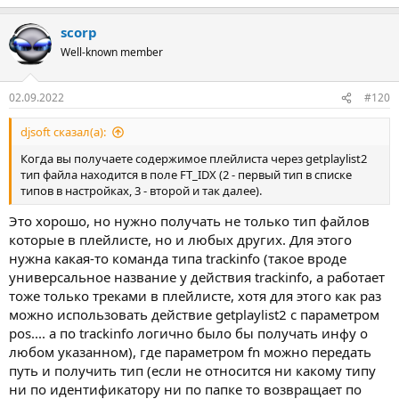
scorp
Well-known member
02.09.2022
#120
djsoft сказал(а):
Когда вы получаете содержимое плейлиста через getplaylist2
тип файла находится в поле FT_IDX (2 - первый тип в списке
типов в настройках, 3 - второй и так далее).
Это хорошо, но нужно получать не только тип файлов
которые в плейлисте, но и любых других. Для этого
нужна какая-то команда типа trackinfo (такое вроде
универсальное название у действия trackinfo, а работает
тоже только треками в плейлисте, хотя для этого как раз
можно использовать действие getplaylist2 с параметром
pos.... а по trackinfo логично было бы получать инфу о
любом указанном), где параметром fn можно передать
путь и получить тип (если не относится ни какому типу
ни по идентификатору ни по папке то возвращает по