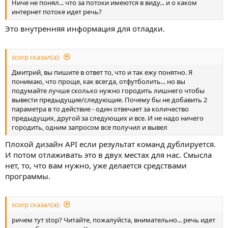
Ниче не понял... что за потоки имеются в виду... и о каком
интернет потоке идет речь?
Это внутренняя информация для отладки.
scorp сказал(а):
Дмитрий, вы пишите в ответ то, что и так ежу понятно. Я
понимаю, что проще, как всегда, отфутболить... но вы
подумайте лучше сколько нужно городить лишнего чтобы
вывести предыдущие/следующие. Почему бы не добавить 2
параметра в то действие - один отвечает за количество
предыдущих, другой за следующих и все. И не надо ничего
городить, одним запросом все получил и вывел
Плохой дизайн API если результат команд дублируется.
И потом отлаживать это в двух местах для нас. Смысла
нет, то, что вам нужно, уже делается средствами
программы.
scorp сказал(а):
ричем тут stop? Читайте, пожалуйста, внимательно... речь идет