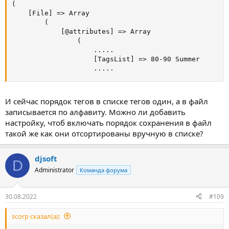
(

    [File] => Array

        (

            [@attributes] => Array

                (

                    .....

                    [TagsList] => 80-90 Summer      T
                    .....
И сейчас порядок тегов в списке тегов один, а в файл
записывается по алфавиту. Можно ли добавить
настройку, чтоб включать порядок сохранения в файл
такой же как они отсортированы вручную в списке?
djsoft
D
Administrator
Команда форума
30.08.2022
#109
scorp сказал(а):