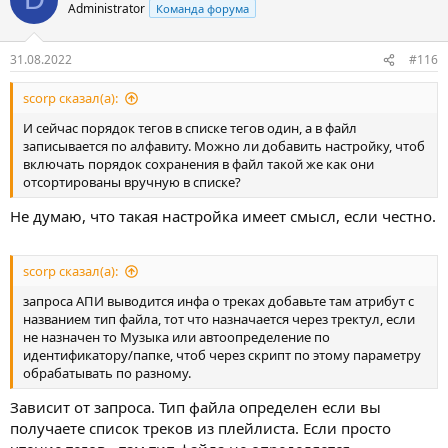
Administrator
Команда форума
31.08.2022
#116
scorp сказал(а):
И сейчас порядок тегов в списке тегов один, а в файл
записывается по алфавиту. Можно ли добавить настройку, чтоб
включать порядок сохранения в файл такой же как они
отсортированы вручную в списке?
Не думаю, что такая настройка имеет смысл, если честно.
scorp сказал(а):
запроса АПИ выводится инфа о треках добавьте там атрибут с
названием тип файла, тот что назначается через тректул, если
не назначен то Музыка или автоопределение по
идентификатору/папке, чтоб через скрипт по этому параметру
обрабатывать по разному.
Зависит от запроса. Тип файла определен если вы
получаете список треков из плейлиста. Если просто