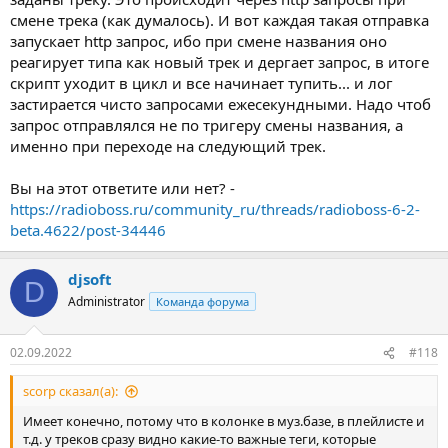
смене трека (как думалось). И вот каждая такая отправка
запускает http запрос, ибо при смене названия оно
реагирует типа как новый трек и дергает запрос, в итоге
скрипт уходит в цикл и все начинает тупить... и лог
застирается чисто запросами ежесекундными. Надо чтоб
запрос отправлялся не по тригеру смены названия, а
именно при переходе на следующий трек.
Вы на этот ответите или нет? -
https://radioboss.ru/community_ru/threads/radioboss-6-2-
beta.4622/post-34446
djsoft
D
Administrator
Команда форума
02.09.2022
#118
scorp сказал(а):
Имеет конечно, потому что в колонке в муз.базе, в плейлисте и
т.д. у треков сразу видно какие-то важные теги, которые