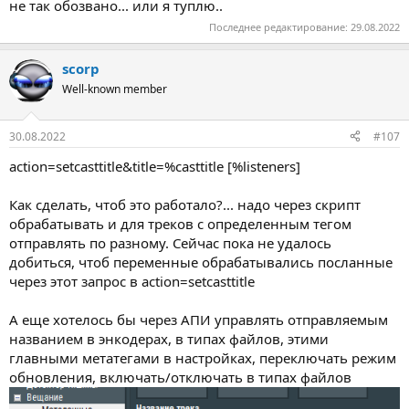
не так обозвано... или я туплю..
Последнее редактирование:
29.08.2022
scorp
Well-known member
30.08.2022
#107
action=setcasttitle&title=%casttitle [%listeners]
Как сделать, чтоб это работало?... надо через скрипт
обрабатывать и для треков с определенным тегом
отправлять по разному. Сейчас пока не удалось
добиться, чтоб переменные обрабатывались посланные
через этот запрос в action=setcasttitle
А еще хотелось бы через АПИ управлять отправляемым
названием в энкодерах, в типах файлов, этими
главными метатегами в настройках, переключать режим
обновления, включать/отключать в типах файлов