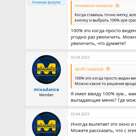
Команда форума
mixadance сказал(а):
Когда ставишь точно метку, вс
кнопку и выбрать 100% зум сра
100% это когда просто виден
угодно раз увеличить. Можн
увеличить, что думаете?
02.04.2023
djsoft сказал(а):
100% это когда просто виден ве
Можно какое-то решение вроде 
mixadance
Я имел ввиду 100% зум… макс
Member
выпадающее меню? Где мож
03.04.2023
Иногда вылетает это окно и 
Можете рассказать, что с эт