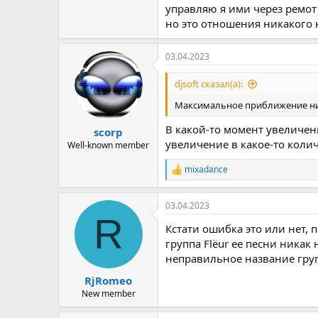
управляю я ими через ремот 
но это отношения никакого 
03.04.2023
djsoft сказал(а):
Максимальное приближение нич
В какой-то момент увеличен
scorp
увеличение в какое-то колич
Well-known member
mixadance
Р
е
а
03.04.2023
к
R
ц
Кстати ошибка это или нет, 
и
и
группа Flёur ее песни никак
:
неправильное название гру
RjRomeo
New member