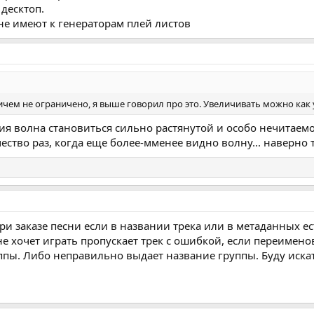
десктоп.
не имеют к генераторам плей листов
ем не ограничено, я выше говорил про это. Увеличивать можно как 
ия волна становиться сильно растянутой и особо нечитаемо
ество раз, когда еще более-мменее видно волну... наверно т
при заказе песни если в названии трека или в метаданных 
 не хочет играть пропускает трек с ошибкой, если переимено
ппы. Либо неправильно выдает название группы. Буду иска