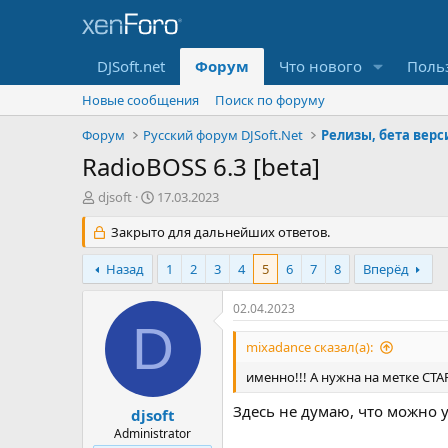
DJSoft.net
Форум
Что нового
Поль
Новые сообщения
Поиск по форуму
Форум
Русский форум DJSoft.Net
Релизы, бета верс
RadioBOSS 6.3 [beta]
А
Д
djsoft
17.03.2023
в
а
т
Закрыто для дальнейших ответов.
т
о
а
р
н
Назад
1
2
3
4
5
6
7
8
Вперёд
т
а
е
ч
02.04.2023
м
а
D
ы
л
mixadance сказал(а):
а
именно!!! А нужна на метке СТА
Здесь не думаю, что можно 
djsoft
Administrator