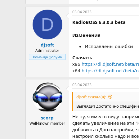
03.04.2023
D
RadioBOSS 6.3.0.3 beta
Изменения
djsoft
Исправлены ошибки
Administrator
Скачать
Команда форума
x86
https://dl.djsoft.net/beta/
x64
https://dl.djsoft.net/beta
03.04.2023
djsoft сказал(а):
Выглядит достаточно специфично
Не ну, я имел в виду наприм
scorp
сделать увеличение на эти 1
Well-known member
добавить в Доп.настройки, 
настроил сколько надо и все