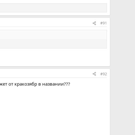
#91
#92
жет от кракозябр в названии???