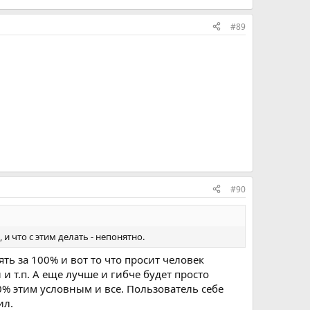
#89
#90
и что с этим делать - непонятно.
ть за 100% и вот то что просит человек
 и т.п. А еще лучше и гибче будет просто
0% этим условным и все. Пользователь себе
ил.