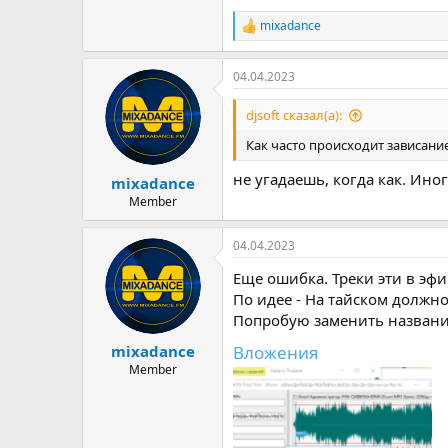
mixadance
Р
е
а
04.04.2023
к
ц
и
djsoft сказал(а):
и
:
Как часто происходит зависани
не угадаешь, когда как. Ино
mixadance
Member
04.04.2023
Еще ошибка. Треки эти в эфи
По идее - На тайском должно
Попробую заменить назван
Вложения
mixadance
Member