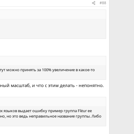
#88
тут можно принять за 100% увеличение в какое-то
ый масштаб, и что с этим делать - непонятно.
гих языков выдает ошибку пример группа Flёur ее
ьно, но это ведь неправильное название группы. Либо