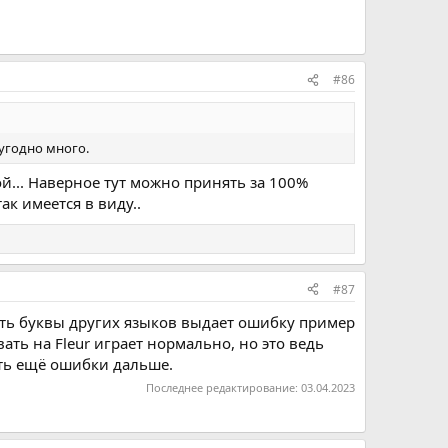
#86
угодно много.
й... Наверное тут можно принять за 100%
ак имеется в виду..
#87
есть буквы других языков выдает ошибку пример
вать на Fleur играет нормально, но это ведь
ть ещё ошибки дальше.
Последнее редактирование:
03.04.2023