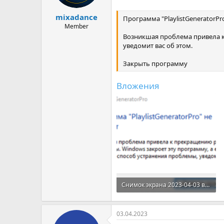
mixadance
Программа "PlaylistGeneratorPr
Member
Возникшая проблема привела к
уведомит вас об этом.
Закрыть программу
Вложения
Снимок экрана 2023-04-03 в 09.42.11.png
180,1 КБ · Просмотры: 475
03.04.2023