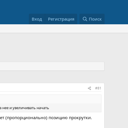
Вход
Регистрация
Поиск
#81
а нее и увеличивать начать
няет (пропорционально) позицию прокрутки.