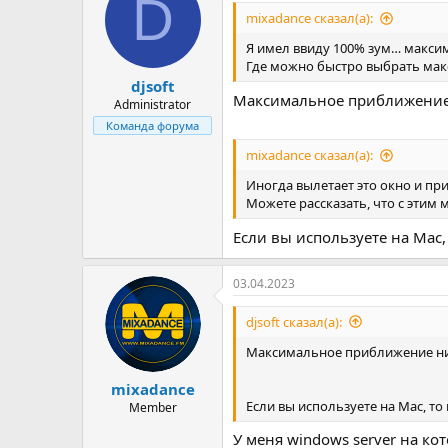
D
mixadance сказал(а):
Я имел ввиду 100% зум… максим
Где можно быстро выбрать ма
djsoft
Максимальное приближение н
Administrator
Команда форума
mixadance сказал(а):
Иногда вылетает это окно и при
Можете рассказать, что с этим
Если вы используете на Mac,
03.04.2023
djsoft сказал(а):
Максимальное приближение нич
mixadance
Если вы используете на Mac, то
Member
У меня windows server на ко