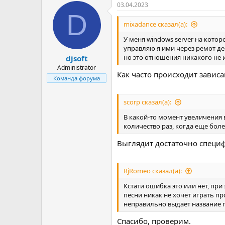
03.04.2023
D
mixadance сказал(а):
У меня windows server на кото
управляю я ими через ремот де
но это отношения никакого не 
djsoft
Administrator
Как часто происходит завис
Команда форума
scorp сказал(а):
В какой-то момент увеличения 
количество раз, когда еще более
Выглядит достаточно специфи
RjRomeo сказал(а):
Кстати ошибка это или нет, при
песни никак не хочет играть пр
неправильно выдает название 
Спасибо, проверим.