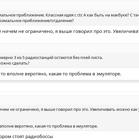
альное приближение. Классная идея с ctr. А как быть на макбуке? С
ксимальное приближение/отдаление?
ичем не ограничено, я выше говорил про это. Увеличиват
мерно 3 из 5 радиостанций остаются без плей листа.
 можно сделать?
 то вполне веротяно, какая-то проблема в эмуляторе.
ем не ограничено, я выше говорил про это. Увеличивать можно как 
 вполне веротяно, какая-то проблема в эмуляторе.
тором стоят радиобоссы