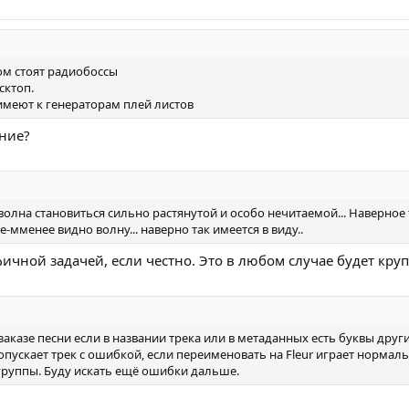
ром стоят радиобоссы
сктоп.
имеют к генераторам плей листов
ание?
волна становиться сильно растянутой и особо нечитаемой... Наверное 
-мменее видно волну... наверно так имеется в виду..
чной задачей, если честно. Это в любом случае будет крупн
 заказе песни если в названии трека или в метаданных есть буквы дру
опускает трек с ошибкой, если переименовать на Fleur играет нормал
группы. Буду искать ещё ошибки дальше.